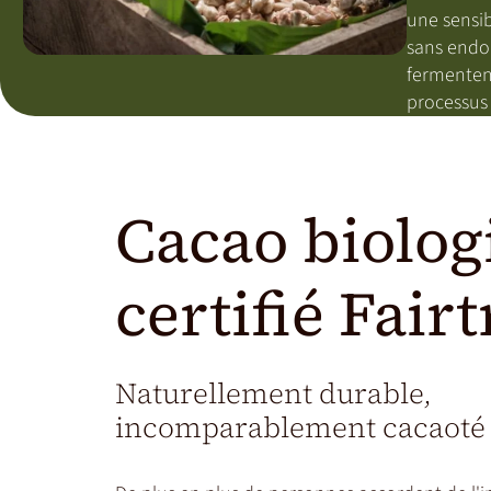
une sensib
sans endom
fermentent
processus 
Cacao biolog
certifié Fair
Naturellement durable,
incomparablement cacaoté