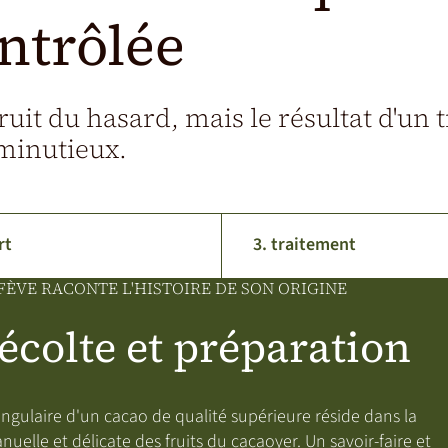
ntrôlée
fruit du hasard, mais le résultat d'un t
minutieux.
rt
3. traitement
ÈVE RACONTE L'HISTOIRE DE SON ORIGINE
Récolte et préparation
angulaire d'un cacao de qualité supérieure réside dans la
nuelle et délicate des fruits du cacaoyer. Un savoir-faire et