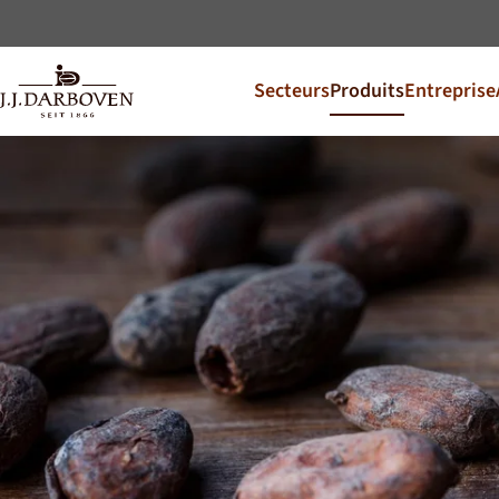
Secteurs
Produits
Entreprise
Sélectionnez
langue
Découvrez nos offres pou
DE
EN
Deutschland
CS
Česko
PL
Polska
SK
Slovensko
Marchés supplémentaires