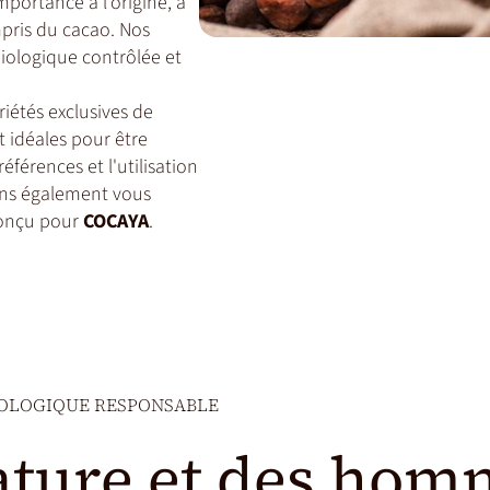
portance à l'origine, à
ompris du cacao. Nos
biologique contrôlée et
iétés exclusives de
t idéales pour être
éférences et l'utilisation
ons également vous
conçu pour
COCAYA
.
OLOGIQUE RESPONSABLE
nature et des hom