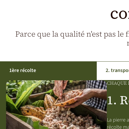
co
Parce que la qualité n'est pas le 
1ère récolte
2. transpo
CHAQUE F
1. 
La pierre 
récolte ma