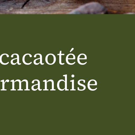
United Kingdom
Café Du Monde
 cacaotée
urmandise