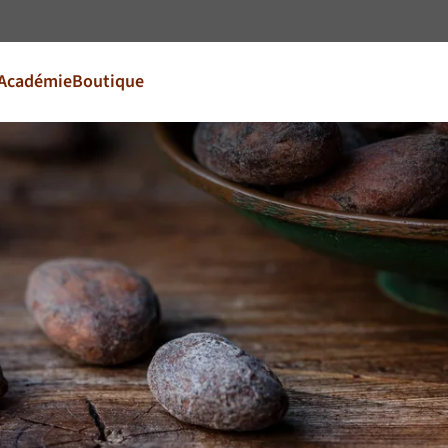
Aller au contenu
Académie
Boutique
 le pays et la
r votre marché
FR
France
EN
Ireland
NL
Nederland