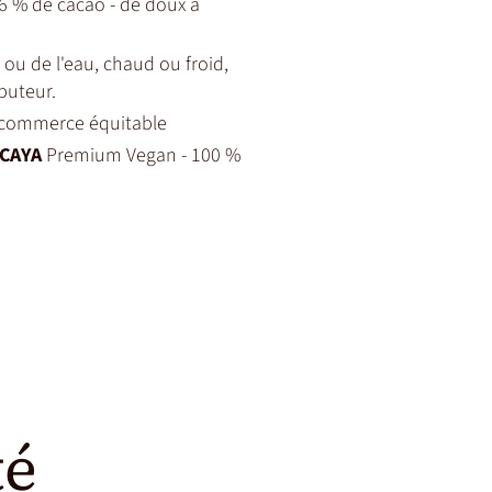
6 % de cacao - de doux à
t ou de l'eau, chaud ou froid,
buteur.
t commerce équitable
CAYA
Premium Vegan - 100 %
té