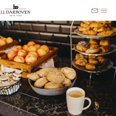
Aller au contenu
Kontakt
Sélectionnez le pays et la
langue
Découvrez nos offres pour votre
marché
DE
EN
Deutschland
FR
France
CS
Česko
EN
Ireland
PL
Polska
NL
Nederland
SK
Slovensko