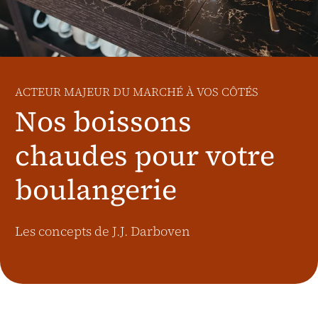
Marchés supplémentaires
Österreich
J.HORNIG
United Kingdom
ACTEUR MAJEUR DU MARCHÉ À VOS CÔTÉS
Café Du Monde
Nos boissons
chaudes pour votre
boulangerie
Les concepts de J.J. Darboven