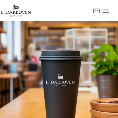
Aller au contenu
Kontakt
Sélectionnez le pays et la
langue
Découvrez nos offres pour votre
marché
DE
EN
Deutschland
FR
France
CS
Česko
EN
Ireland
PL
Polska
NL
Nederland
SK
Slovensko