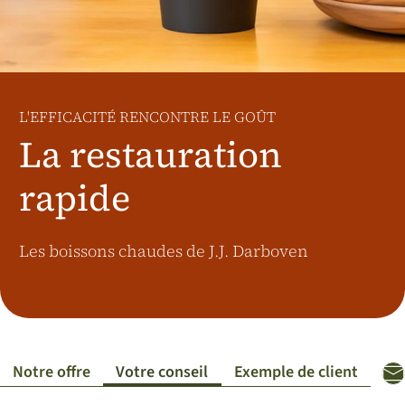
Marchés supplémentaires
Österreich
J.HORNIG
United Kingdom
L'EFFICACITÉ RENCONTRE LE GOÛT
Café Du Monde
La restauration
rapide
Les boissons chaudes de J.J. Darboven
Notre offre
Votre conseil
Exemple de client
Co