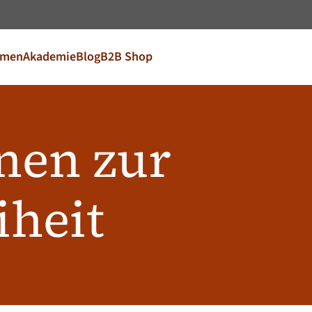
Springe zum Hauptinhalt
hmen
Akademie
Blog
B2B Shop
prache auswähle
ebote für Ihren Markt
nen zur
FR
France
EN
Ireland
NL
Nederland
iheit
United Kingdom
Café Du Monde