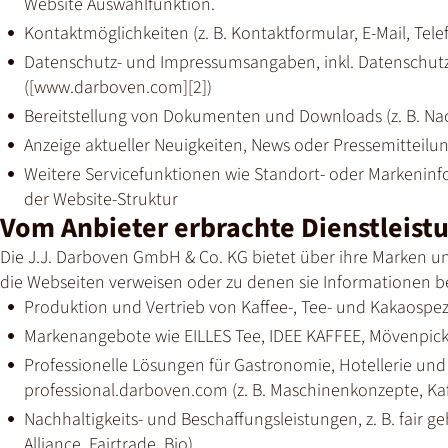
Website Auswahlfunktion.
Kontaktmöglichkeiten (z. B. Kontaktformular, E-Mail, Tele
Datenschutz- und Impressumsangaben, inkl. Datenschutze
([www.darboven.com][2])
Bereitstellung von Dokumenten und Downloads (z. B. Nac
Anzeige aktueller Neuigkeiten, News oder Pressemitteilu
Weitere Servicefunktionen wie Standort- oder Marken­inf
der Website-Struktur
Vom Anbieter erbrachte Dienstleist
Die J.J. Darboven GmbH & Co. KG bietet über ihre Marken un
die Webseiten verweisen oder zu denen sie Informationen be
Produktion und Vertrieb von Kaffee-, Tee- und Kakaospez
Markenangebote wie EILLES Tee, IDEE KAFFEE, Mövenpick Ka
Professionelle Lösungen für Gastronomie, Hotellerie un
professional.darboven.com (z. B. Maschinenkonzepte, K
Nachhaltigkeits- und Beschaffungsleistungen, z. B. fair ge
Alliance, Fairtrade, Bio)