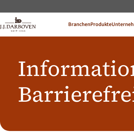
Branchen
Produkte
Unterne
Land und S
Entdecken Sie unsere Ang
Informatio
DE
EN
Deutschland
CS
Česko
PL
Polska
Barrierefre
SK
Slovensko
Weitere Märkte
Österreich
J.HORNIG