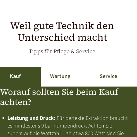
Weil gute Technik den
Unterschied macht
Tipps für Pflege & Service
Kauf
Wartung
Service
Worauf sollten Sie beim Kauf
achten?
Leistung und Druck:
Für perfekte Extraktion braucht
es mindestens 9 bar Pumpendruck. Achten Sie
zudem auf die Wattzahl – ab etwa 800 Watt sind Sie