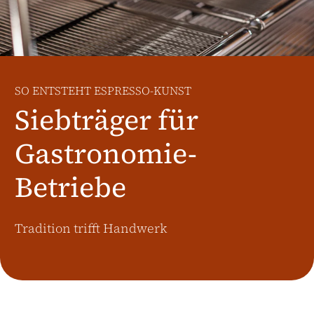
Weitere Märkte
Österreich
J.HORNIG
United Kingdom
SO ENTSTEHT ESPRESSO-KUNST
Café Du Monde
Siebträger für
Gastronomie-
Betriebe
Tradition trifft Handwerk