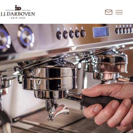
Springe zum Hauptinhalt
Kontakt
Land und Sprache
auswählen
Entdecken Sie unsere Angebote
für Ihren Markt
DE
EN
Deutschland
FR
France
CS
Česko
EN
Ireland
PL
Polska
NL
Nederland
SK
Slovensko