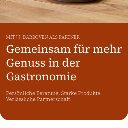
Weitere Märkte
Österreich
J.HORNIG
United Kingdom
MIT J.J. DARBOVEN ALS PARTNER
Café Du Monde
Gemeinsam für mehr
Genuss in der
Gastronomie
Persönliche Beratung. Starke Produkte.
Verlässliche Partnerschaft.