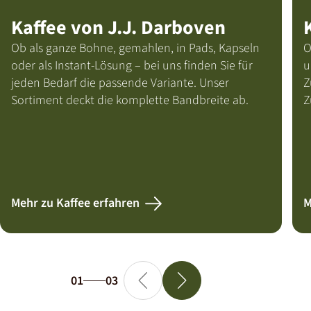
Kaffee von J.J. Darboven
Ob als ganze Bohne, gemahlen, in Pads, Kapseln
O
oder als Instant-Lösung – bei uns finden Sie für
u
jeden Bedarf die passende Variante. Unser
Z
Sortiment deckt die komplette Bandbreite ab.
Z
Mehr zu Kaffee erfahren
M
01
03