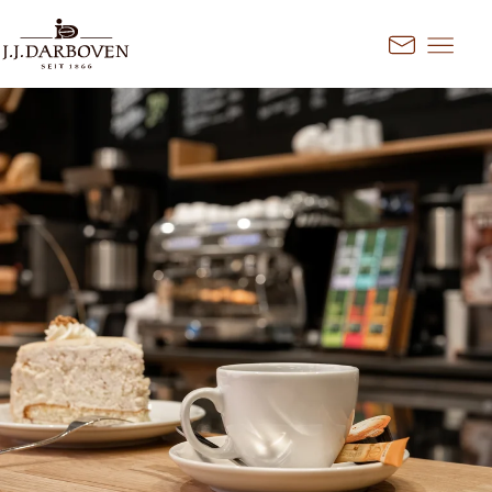
Springe zum Hauptinhalt
Kontakt
Land und Sprache
auswählen
Entdecken Sie unsere Angebote
für Ihren Markt
DE
EN
Deutschland
FR
France
CS
Česko
EN
Ireland
PL
Polska
NL
Nederland
SK
Slovensko