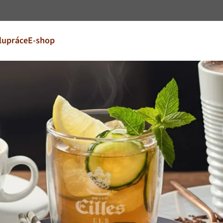
Přejít na obsah
lupráce
E-shop
i a jazyk
 váš trh
FR
France
EN
Ireland
NL
Nederland
United Kingdom
Café Du Monde