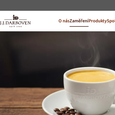
O nás
Zaměření
Produkty
Spo
Vyberte zem
Objevte naše nabídky pro
DE
EN
Deutschland
CS
Česko
PL
Polska
SK
Slovensko
Další trhy
Österreich
J.HORNIG