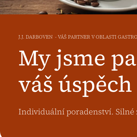
J.J. DARBOVEN - VÁŠ PARTNER V OBLASTI GAST
My jsme pa
váš úspěch
Individuální poradenství. Silné