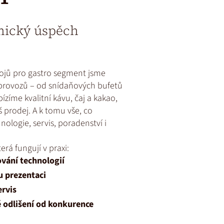
mický úspěch
ojů pro gastro segment jsme
provozů – od snídaňových bufetů
ízíme kvalitní kávu, čaj a kakao,
š prodej. A k tomu vše, co
ologie, servis, poradenství i
erá fungují v praxi:
ování technologií
u prezentaci
ervis
é odlišení od konkurence