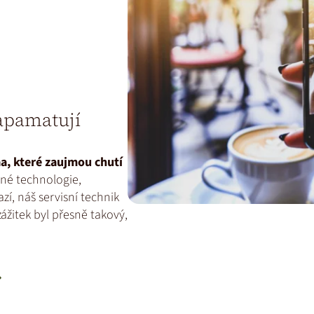
zapamatují
a, které zaujmou chutí
é technologie,
í, náš servisní technik
ážitek byl přesně takový,