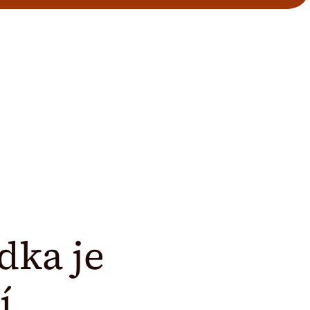
dka je
í