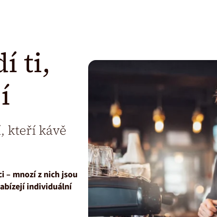
 ti,
í
, kteří kávě
i – mnozí z nich jsou
abízejí individuální