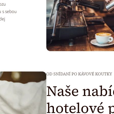
ozu
u s sebou
dej
OD SNÍDANÍ PO KÁVOVÉ KOUTKY
Naše nabí
hotelové 