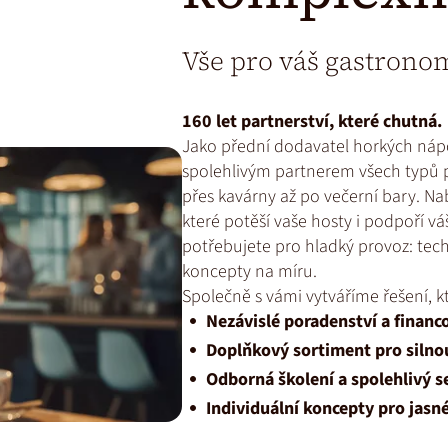
Vše pro váš gastrono
160 let partnerství, které chutná.
Jako přední dodavatel horkých náp
spolehlivým partnerem všech typů 
přes kavárny až po večerní bary. Nab
které potěší vaše hosty i podpoří vá
potřebujete pro hladký provoz: techn
koncepty na míru.
Společně s vámi vytváříme řešení, kt
Nezávislé poradenství a financ
Doplňkový sortiment pro silno
Odborná školení a spolehlivý s
Individuální koncepty pro jasn