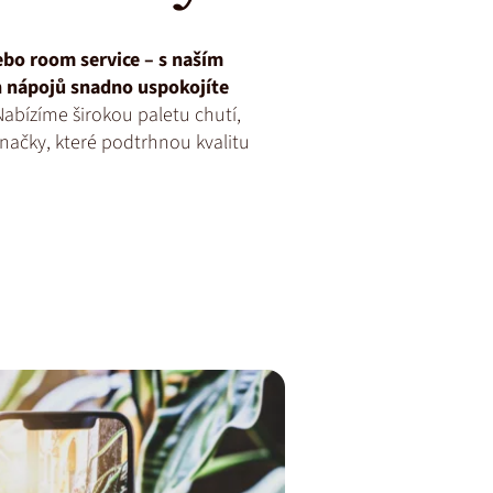
ebo room service – s naším
 nápojů snadno uspokojíte
abízíme širokou paletu chutí,
 značky, které podtrhnou kvalitu