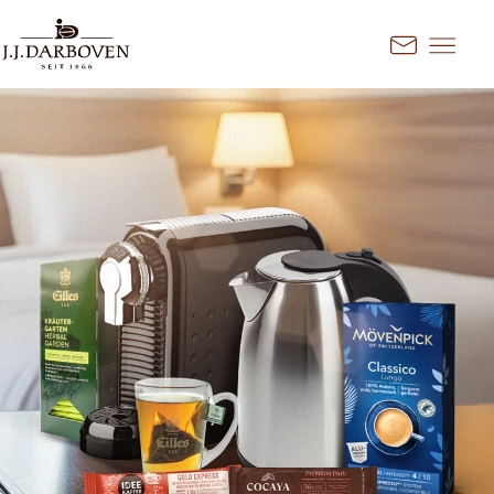
Přejít na obsah
Kontakt
Vyberte zemi a jazyk
Objevte naše nabídky pro váš
trh
DE
EN
Deutschland
FR
France
CS
Česko
EN
Ireland
PL
Polska
NL
Nederland
SK
Slovensko
Další trhy