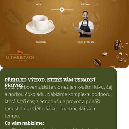
PŘEHLED VÝHOD, KTERÉ VÁM USNADNÍ
PROVOZ
S J.J. Darboven získáte víc než jen kvalitní kávu, čaj
a horkou čokoládu. Nabízíme komplexní podporu,
která šetří čas, zjednodušuje provoz a přináší
radost do každého šálku – i v kancelářském
tempu.
Co vám nabízíme: