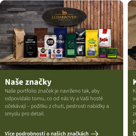
Naše značky
Naše portfolio značek je navrženo tak, aby
K
odpovídalo tomu, co od nás Vy a Vaši hosté
s
očekávají – požitku z chuti, pestrosti nabídky a
p
smyslu pro detail.
z
p
Více podrobností o našich značkách
D