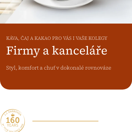
Österreich
J.HORNIG
United Kingdom
Café Du Monde
KÁVA, ČAJ A KAKAO PRO VÁS I VAŠE KOLEGY
Firmy a kanceláře
Styl, komfort a chuť v dokonalé rovnováze