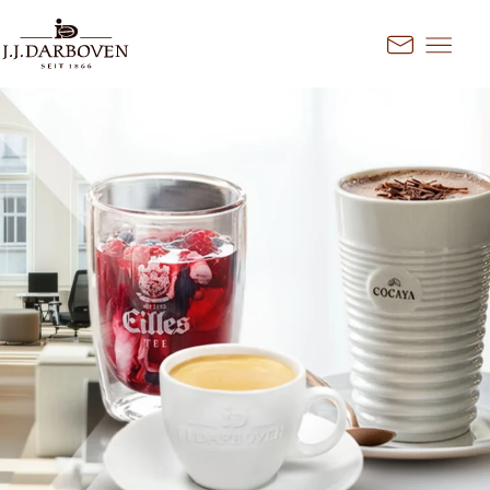
Přejít na obsah
Kontakt
Vyberte zemi a jazyk
Objevte naše nabídky pro váš
trh
DE
EN
Deutschland
FR
France
CS
Česko
EN
Ireland
PL
Polska
NL
Nederland
SK
Slovensko
Další trhy