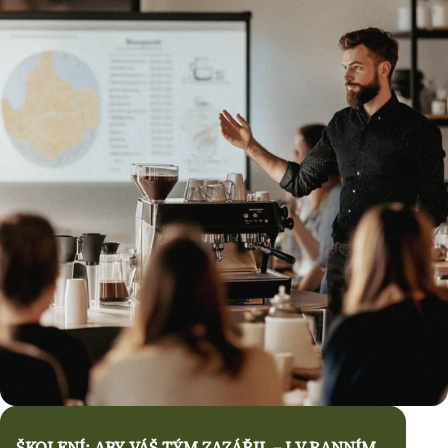
ŠKOLENÍ: ABY VÁŠ TÝM ZAZÁŘIL – I V RANNÍM