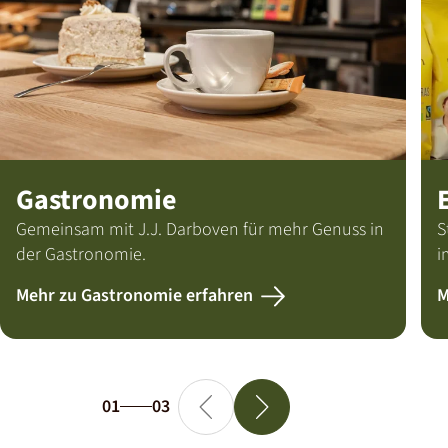
Gastronomie
Gemeinsam mit J.J. Darboven für mehr Genuss in
S
der Gastronomie.
i
Mehr zu Gastronomie erfahren
M
01
03