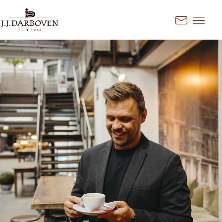
Springe zum Hauptinhalt
Kontakt
Land und Sprache
auswählen
Entdecken Sie unsere Angebote
für Ihren Markt
DE
EN
Deutschland
FR
France
CS
Česko
EN
Ireland
PL
Polska
NL
Nederland
SK
Slovensko