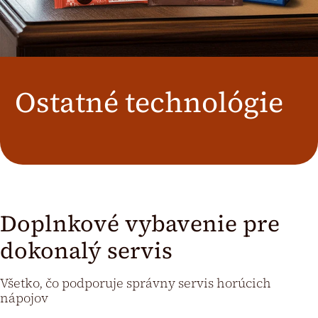
Österreich
J.HORNIG
United Kingdom
Café Du Monde
Ostatné technológie
Doplnkové vybavenie pre
dokonalý servis
Všetko, čo podporuje správny servis horúcich
nápojov