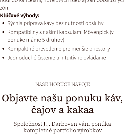
hodí do kancelárií, hotelových izieb aj samoobslužných
zón.
Kľúčové výhody:
Rýchla príprava kávy bez nutnosti obsluhy
Kompatibilný s našimi kapsulami Mövenpick (v
ponuke máme 5 druhov)
Kompaktné prevedenie pre menšie priestory
Jednoduché čistenie a intuitívne ovládanie
NAŠE HORÚCE NÁPOJE
Objavte našu ponuku káv,
čajov a kakaa
Spoločnosť J.J. Darboven vám ponúka
kompletné portfólio výrobkov