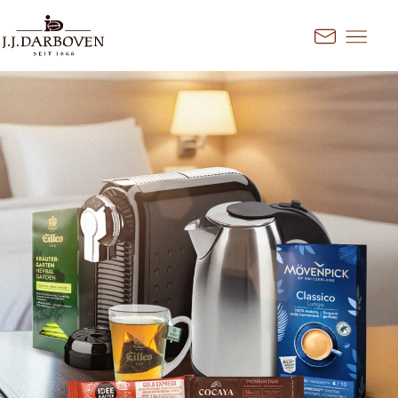
Prejsť na obsah
Kontakt
Izberite državo in jezik
Odkrijte naše ponudbe za vaš
trg
DE
EN
Deutschland
FR
France
CS
Česko
EN
Ireland
PL
Polska
NL
Nederland
SK
Slovensko
Dodatni trgi