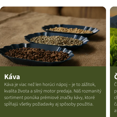
Káva
Káva je viac než len horúci nápoj – je to zážitok,
Č
kvalita života a silný motor predaja. Náš rozmanitý
p
sortiment ponúka prémiové značky kávy, ktoré
c
spĺňajú všetky požiadavky aj spôsoby použitia.
č
a