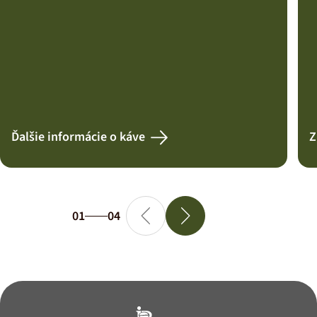
Ďalšie informácie o káve
Z
01
04