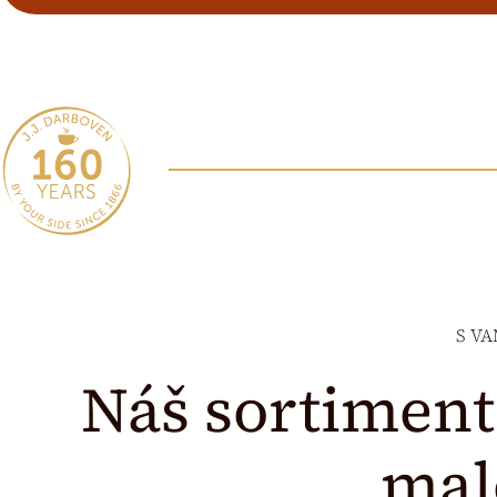
S VA
Náš sortiment
mal