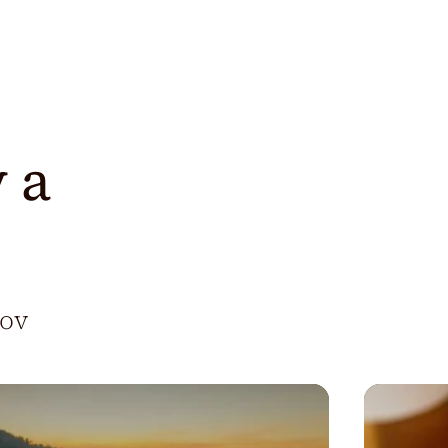
 a
kov