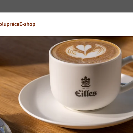
Prejsť na obsah
olupráca
E-shop
avo in jezik
vaš trg
FR
France
EN
Ireland
NL
Nederland
United Kingdom
Café Du Monde