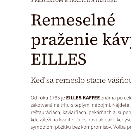
S REŠPEKTOM K TRADÍCII A HISTÓRII
Remeselné
praženie ká
EILLES
Keď sa remeslo stane vášňo
Od roku 1783 je
EILLES KAFFEE
známa po cel
zakotvená na trhu s teplými nápojmi. Nájdete 
reštauráciách, kaviarňach, pekárňach aj supe
kde záleží na kvalite. Dnes, rovnako ako kedysi
symbolom pôžitku bez kompromisov. Voľba pre 