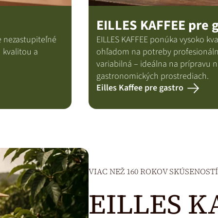
EILLES KAFFEE pre 
 nezastupiteľné
EILLES KAFFEE ponúka vysoko kval
 kvalitou a
ohľadom na potreby profesionáln
variabilná – ideálna na prípravu 
gastronomických prostrediach.
Eilles Kaffee pre gastro
VIAC NEŽ 160 ROKOV SKÚSENOST
EILLES K