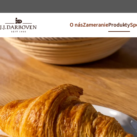
O nás
Zameranie
Produkty
Sp
Izberite drž
Odkrijte naše ponudbe za 
DE
EN
Deutschland
CS
Česko
PL
Polska
SK
Slovensko
Dodatni trgi
Österreich
J.HORNIG