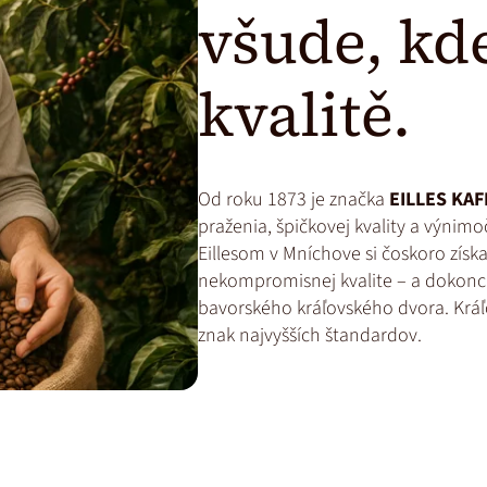
všude, kde
kvalitě.
Od roku 1873 je značka
EILLES KAF
praženia, špičkovej kvality a výnim
Eillesom v Mníchove si čoskoro získ
nekompromisnej kvalite – a dokonc
bavorského kráľovského dvora. Kráľ
znak najvyšších štandardov.