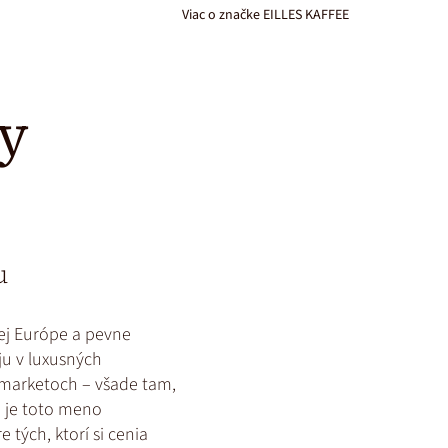
Viac o značke EILLES KAFFEE
We
need
your
vy
consent
to
load
the
Youtube
videos
service!
u
This
content
ej Európe a pevne
is
ju v luxusných
not
permitted
rmarketoch – všade tam,
to
, je toto meno
load
tých, ktorí si cenia
due