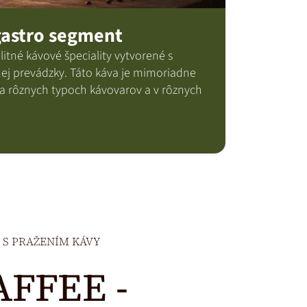
gastro segment
itné kávové špeciality vytvorené s
ej prevádzky. Táto káva je mimoriadne
na rôznych typoch kávovarov a v rôznych
Í S PRAŽENÍM KÁVY
AFFEE -