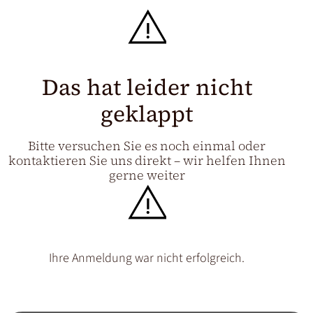
Weitere Märkte
Österreich
J.HORNIG
Das hat leider nicht
United Kingdom
Café Du Monde
geklappt
Bitte versuchen Sie es noch einmal oder
kontaktieren Sie uns direkt – wir helfen Ihnen
gerne weiter
Ihre Anmeldung war nicht erfolgreich.