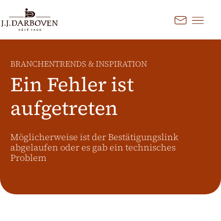
Springe zum Hauptinhalt
Kontakt
Land und Sprache
auswählen
BRANCHENTRENDS & INSPIRATION
Entdecken Sie unsere Angebote
Ein Fehler ist
für Ihren Markt
aufgetreten
DE
EN
Deutschland
FR
France
Möglicherweise ist der Bestätigungslink
CS
Česko
abgelaufen oder es gab ein technisches
EN
Ireland
Problem
PL
Polska
NL
Nederland
SK
Slovensko