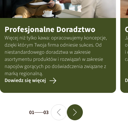
Profesjonalne Doradztwo
Więcej niż tylko kawa: opracowujemy koncepcje,
J
dzięki którym Twoja firma odniesie sukces. Od
o
niestandardowego doradztwa w zakresie
i
asortymentu produktów i rozwiązań w zakresie
c
napojów gorących po doświadczenia związane z
marką regionalną.
Dowiedz się więcej
D
01
03