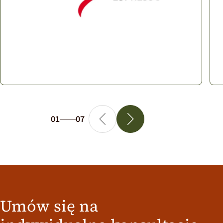
01
07
Rynek dań na wynos, Automaty
sprzedające
Od 1987 roku
Alfredo Espresso
jest
synonimem kultury espresso z włoskim
paleniem. Asortyment obejmuje kawy od
pełnych i delikatnych po aromatyczne i
Umów się na
intensywne. Pod aksamitną, delikatną cremą