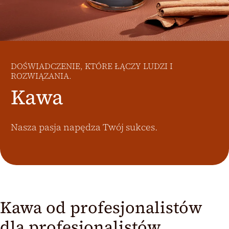
Österreich
J.HORNIG
United Kingdom
Café Du Monde
DOŚWIADCZENIE, KTÓRE ŁĄCZY LUDZI I
ROZWIĄZANIA.
Kawa
Nasza pasja napędza Twój sukces.
Kawa od profesjonalistów
dla profesjonalistów