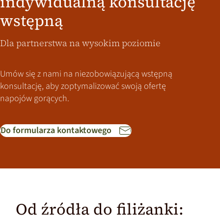
indywidualną konsultację
kryje się charakter i włoska pasja.
Informacje dla klientów biznesowych
wstępną
Świat marek Alfredo Espresso
Dla partnerstwa na wysokim poziomie
Umów się z nami na niezobowiązującą wstępną
konsultację, aby zoptymalizować swoją ofertę
napojów gorących.
Do formularza kontaktowego
Od źródła do filiżanki: