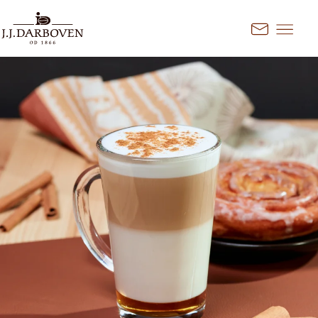
Przejdź do treści
Kontakt
Wybierz kraj i język
Odkryj nasze oferty dla Twojego
rynku
DE
EN
Deutschland
FR
France
CS
Česko
EN
Ireland
PL
Polska
NL
Nederland
SK
Slovensko
Dodatkowe rynki