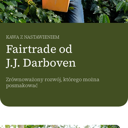
Österreich
J.HORNIG
United Kingdom
Café Du Monde
KAWA Z NASTAWIENIEM
Fairtrade od
J.J. Darboven
Zrównoważony rozwój, którego można
posmakować