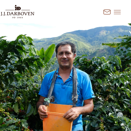
Przejdź do treści
Kontakt
Wybierz kraj i język
Odkryj nasze oferty dla Twojego
rynku
DE
EN
Deutschland
FR
France
CS
Česko
EN
Ireland
PL
Polska
NL
Nederland
SK
Slovensko
Dodatkowe rynki