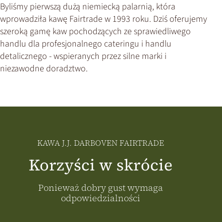
Byliśmy pierwszą dużą niemiecką palarnią, która
wprowadziła kawę Fairtrade w 1993 roku. Dziś oferujemy
szeroką gamę kaw pochodzących ze sprawiedliwego
handlu dla profesjonalnego cateringu i handlu
detalicznego - wspieranych przez silne marki i
niezawodne doradztwo.
KAWA J.J. DARBOVEN FAIRTRADE
Korzyści w skrócie
Ponieważ dobry gust wymaga
odpowiedzialności