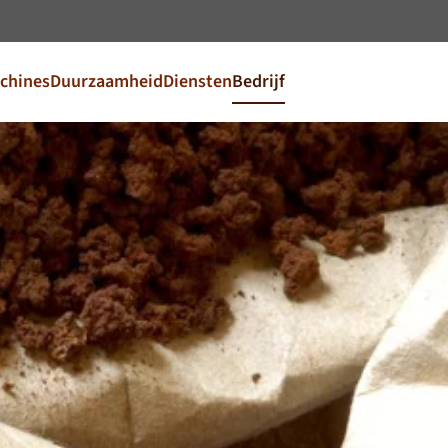
Ga naar inhoud
chines
Duurzaamheid
Diensten
Bedrijf
 taal
n voor uw markt
FR
France
EN
Ireland
NL
Nederland
United Kingdom
Café Du Monde