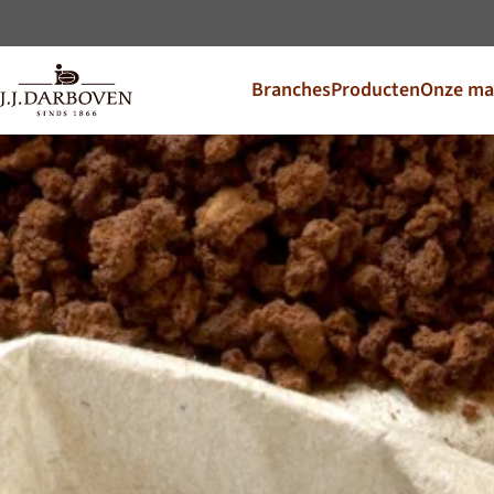
Branches
Producten
Onze ma
Kies land en
Ontdek onze aanbiedinge
DE
EN
Deutschland
CS
Česko
PL
Polska
SK
Slovensko
Aanvullende markten
Österreich
J.HORNIG