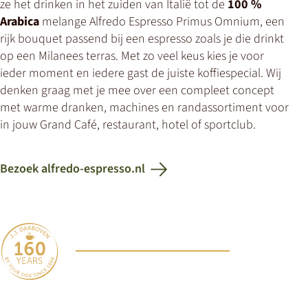
ze het drinken in het zuiden van Italië tot de
100 %
load
Arabica
melange Alfredo Espresso Primus Omnium, een
due
to
rijk bouquet passend bij een espresso zoals je die drinkt
trackers
op een Milanees terras. Met zo veel keus kies je voor
that
ieder moment en iedere gast de juiste koffiespecial. Wij
are
denken graag met je mee over een compleet concept
not
met warme dranken, machines en randassortiment voor
disclosed
to
in jouw Grand Café, restaurant, hotel of sportclub.
the
visitor.
The
Bezoek alfredo-espresso.nl
website
owner
needs
to
setup
the
site
with
their