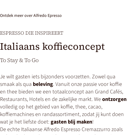
alf
esp
Ontdek meer over Alfredo Epresso
We
need
ESPRESSO DIE INSPIREERT
your
Italiaans koffieconcept
consent
to
load
To Stay & To Go
the
Youtube
Je wilt gasten iets bijzonders voorzetten. Zowel qua
videos
smaak als qua
beleving
. Vanuit onze passie voor koffie
service!
en thee bieden we een totaalconcept aan Grand Cafés,
Restaurants, Hotels en de zakelijke markt. We
ontzorgen
This
content
volledig op het gebied van koffie, thee, cacao,
is
koffiemachines en randassortiment, zodat jij kunt doen
not
wat je het liefste doet:
gasten blij maken
!
permitted
De echte Italiaanse Alfredo Espresso Cremazzurro zoals
to