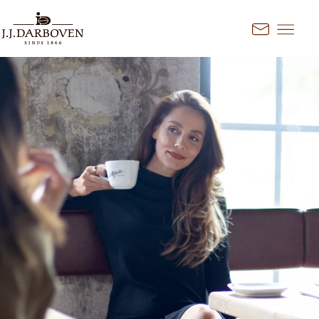
Ga naar inhoud
Kontakt
Kies land en taal
Ontdek onze aanbiedingen voor
uw markt
DE
EN
Deutschland
FR
France
CS
Česko
EN
Ireland
PL
Polska
NL
Nederland
SK
Slovensko
Aanvullende markten