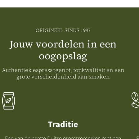
CMP
to
add
this
content
ORIGINEEL SINDS 1987
to
the
Jouw voordelen in een
list
oogopslag
of
technologies
used.
Powered
Authentiek espressogenot, topkwaliteit en een
by
grote verscheidenheid aan smaken
Usercentrics
Consent
Management
Platform
Traditie
Een van de eerste Duitse espressomerken met een
R