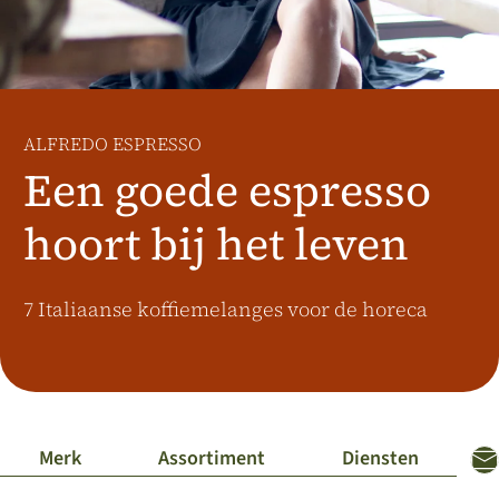
Österreich
J.HORNIG
United Kingdom
Café Du Monde
ALFREDO ESPRESSO
Een goede espresso
hoort bij het leven
7 Italiaanse koffiemelanges voor de horeca
Merk
Assortiment
Diensten
Na