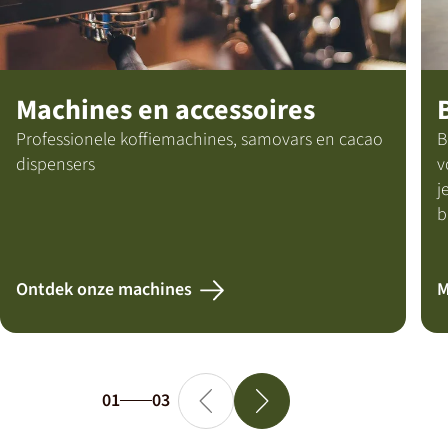
Machines en accessoires
Professionele koffiemachines, samovars en cacao
B
dispensers
v
j
b
Ontdek onze machines
M
01
03