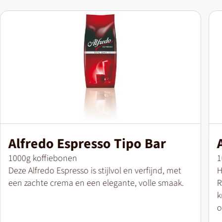
Alfredo Espresso Tipo Bar
Verpakkingsgrootte
V
1000g koffiebonen
1
Deze Alfredo Espresso is stijlvol en verfijnd, met
H
een zachte crema en een elegante, volle smaak.
R
k
o