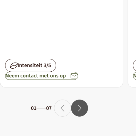
Intensiteit 3/5
Neem contact met ons op
N
01
07