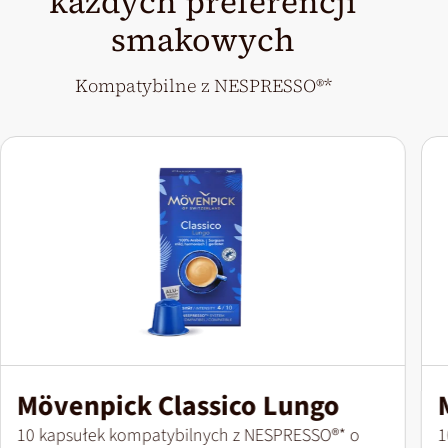
każdych preferencji
smakowych
Kompatybilne z NESPRESSO®*
Mövenpick Classico Lungo
Wielkość opakowania
W
10 kapsułek kompatybilnych z NESPRESSO®* o
1