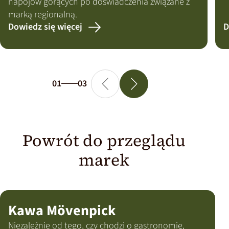
napojów gorących po doświadczenia związane z
marką regionalną.
Dowiedz się więcej
D
01
03
Powrót do przeglądu
marek
Kawa Mövenpick
Niezależnie od tego, czy chodzi o gastronomię,