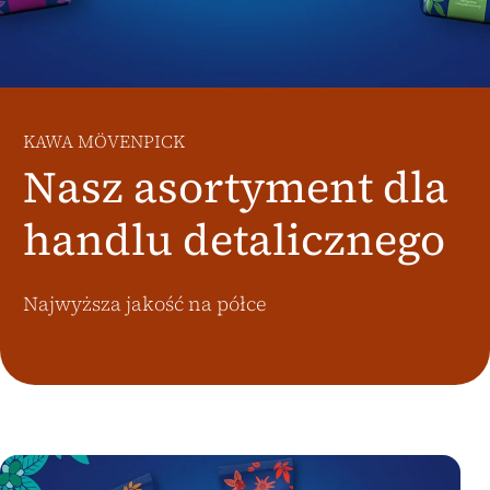
Österreich
J.HORNIG
United Kingdom
Café Du Monde
KAWA MÖVENPICK
Nasz asortyment dla
handlu detalicznego
Najwyższa jakość na półce