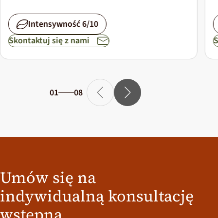
Intensywność 6/10
Skontaktuj się z nami
S
01
08
Umów się na
indywidualną konsultację
wstępną