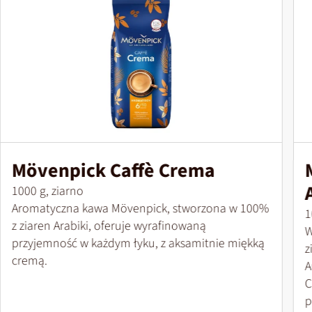
Mövenpick Caffè Crema
Wielkość opakowania
1000 g, ziarno
Aromatyczna kawa Mövenpick, stworzona w 100%
W
1
z ziaren Arabiki, oferuje wyrafinowaną
W
przyjemność w każdym łyku, z aksamitnie miękką
z
cremą.
A
C
p