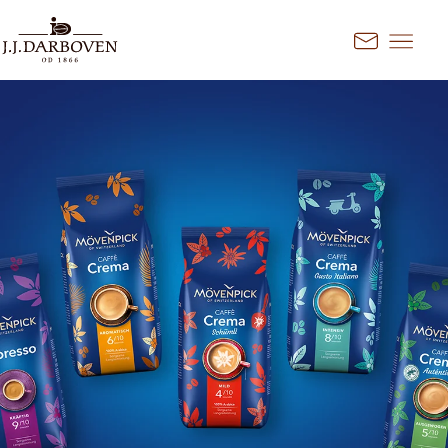
Przejdź do treści
Kontakt
Wybierz kraj i język
Odkryj nasze oferty dla Twojego
rynku
DE
EN
Deutschland
FR
France
CS
Česko
EN
Ireland
PL
Polska
NL
Nederland
SK
Slovensko
Dodatkowe rynki