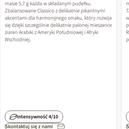
masie 5,7 g każda w składanym pudełku.
m
Zbalansowane Classico z delikatnie pikantnymi
T
akcentami dla harmonijnego smaku, który rozwija
w
się dzięki szczególnie delikatnie palonej mieszance
p
ziaren Arabiki z Ameryki Południowej i Afryki
R
Wschodniej.
p
Intensywność 4/10
Skontaktuj się z nami
S