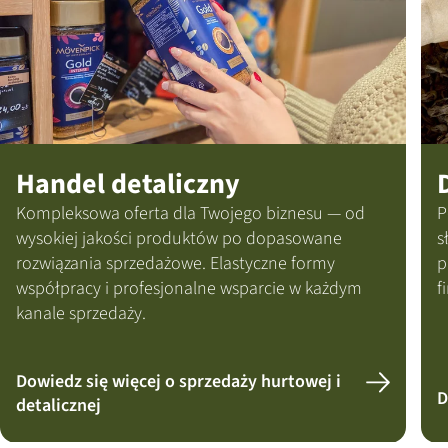
used.
Powered
by
Usercentrics
Consent
Management
Platform
Handel detaliczny
Kompleksowa oferta dla Twojego biznesu — od
P
wysokiej jakości produktów po dopasowane
s
rozwiązania sprzedażowe. Elastyczne formy
p
współpracy i profesjonalne wsparcie w każdym
f
kanale sprzedaży.
Dowiedz się więcej o sprzedaży hurtowej i
D
detalicznej