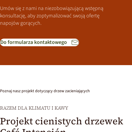
Umów się z nami na niezobowiązującą wstępną
konsultację, aby zoptymalizować swoją ofertę
napojów gorących.
Do formularza kontaktowego
Poznaj nasz projekt dotyczący drzew zacieniających
We
need
RAZEM DLA KLIMATU I KAWY
your
Projekt cienistych drzewek
consent
to