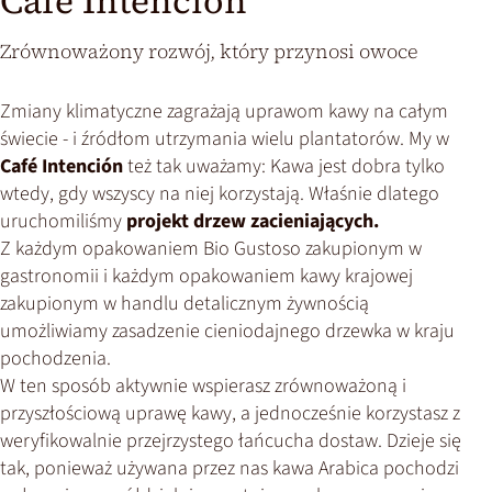
Café Intención
load
the
Zrównoważony rozwój, który przynosi owoce
Youtube
videos
Zmiany klimatyczne zagrażają uprawom kawy na całym
service!
świecie - i źródłom utrzymania wielu plantatorów. My w
This
Café Intención
też tak uważamy: Kawa jest dobra tylko
content
wtedy, gdy wszyscy na niej korzystają. Właśnie dlatego
is
uruchomiliśmy
projekt drzew zacieniających.
not
permitted
Z każdym opakowaniem Bio Gustoso zakupionym w
to
gastronomii i każdym opakowaniem kawy krajowej
load
zakupionym w handlu detalicznym żywnością
due
umożliwiamy zasadzenie cieniodajnego drzewka w kraju
to
pochodzenia.
trackers
W ten sposób aktywnie wspierasz zrównoważoną i
that
are
przyszłościową uprawę kawy, a jednocześnie korzystasz z
not
weryfikowalnie przejrzystego łańcucha dostaw. Dzieje się
disclosed
tak, ponieważ używana przez nas kawa Arabica pochodzi
to