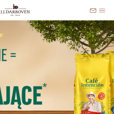
Przejdź do treści
Kontakt
Wybierz kraj i język
Odkryj nasze oferty dla Twojego
rynku
DE
EN
Deutschland
FR
France
CS
Česko
EN
Ireland
PL
Polska
NL
Nederland
SK
Slovensko
Dodatkowe rynki