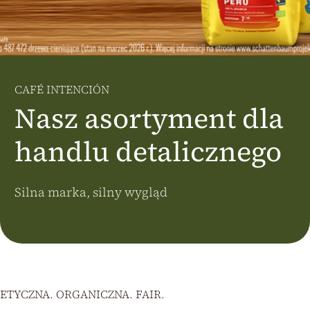
Österreich
J.HORNIG
United Kingdom
Café Du Monde
CAFÉ INTENCIÓN
Nasz asortyment dla
handlu detalicznego
Silna marka, silny wygląd
ETYCZNA. ORGANICZNA. FAIR.