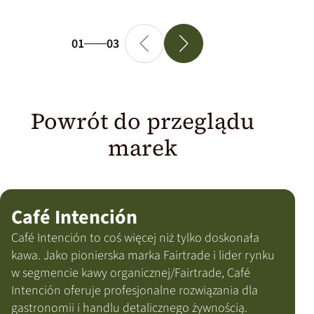
01
03
Powrót do przeglądu
marek
Café Intención
Café Intención to coś więcej niż tylko doskonała
kawa. Jako pionierska marka Fairtrade i lider rynku
w segmencie kawy organicznej/Fairtrade, Café
Intención oferuje profesjonalne rozwiązania dla
gastronomii i handlu detalicznego żywnością.