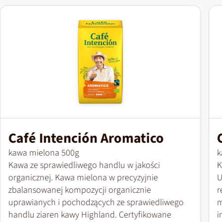
Café Intención Aromatico
Wielkość opakowania
W
kawa mielona 500g
k
Kawa ze sprawiedliwego handlu w jakości
K
organicznej. Kawa mielona w precyzyjnie
U
zbalansowanej kompozycji organicznie
r
uprawianych i pochodzących ze sprawiedliwego
m
handlu ziaren kawy Highland. Certyfikowane
i