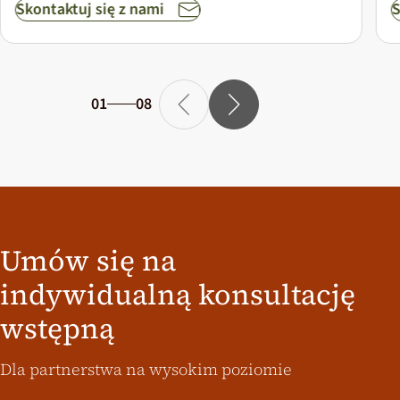
Skontaktuj się z nami
S
01
08
Umów się na
indywidualną konsultację
wstępną
Dla partnerstwa na wysokim poziomie