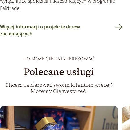
wyłącznie ze spółdzielni uczestniczących w programie
the
Fairtrade.
visitor.
The
website
Więcej informacji o projekcie drzew
owner
needs
zacieniających
to
setup
the
site
TO MOŻE CIĘ ZAINTERESOWAĆ
with
Polecane usługi
their
CMP
to
Chcesz zaoferować swoim klientom więcej?
add
Możemy Cię wesprzeć!
this
content
to
the
list
of
technologies